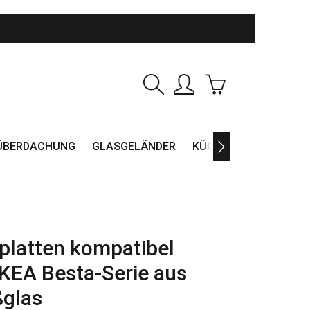
Warenkorb enthält
ÜBERDACHUNG
GLASGELÄNDER
KÜCHENRÜCKWAND
platten kompatibel
IKEA Besta-Serie aus
glas