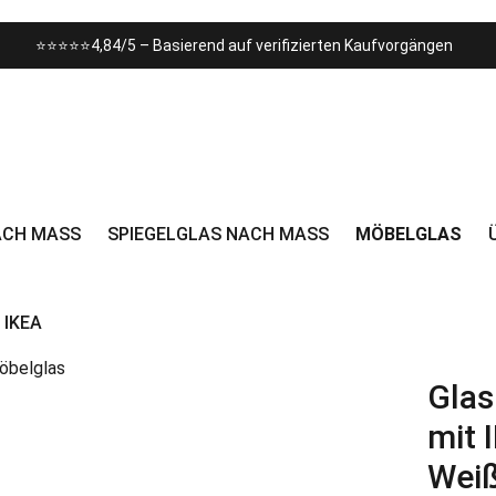
⭐⭐⭐⭐⭐4,84/5 – Basierend auf verifizierten Kaufvorgängen
CH MASS
SPIEGELGLAS NACH MASS
MÖBELGLAS
 IKEA
Glas
mit 
Weiß