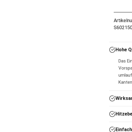
Artikeln
S60215
Hohe Q
Das Ei
Vorspa
umlauf
Kanten
Wirksa
Hitzeb
Einfach