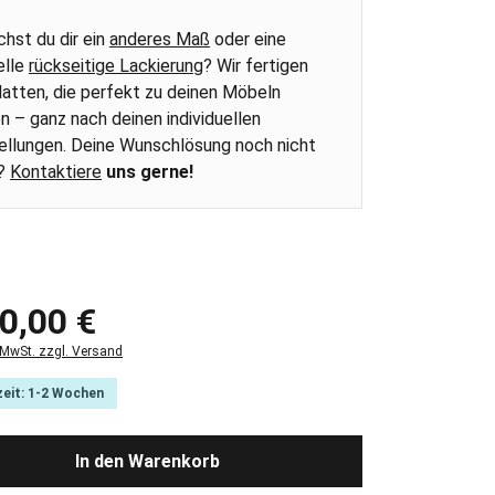
hst du dir ein
anderes Maß
oder eine
elle
rückseitige Lackierung
? Wir fertigen
latten, die perfekt zu deinen Möbeln
n – ganz nach deinen individuellen
ellungen. Deine Wunschlösung noch nicht
i?
Kontaktiere
uns gerne!
 Preis:
0,00 €
. MwSt. zzgl. Versand
zeit: 1-2 Wochen
In den Warenkorb