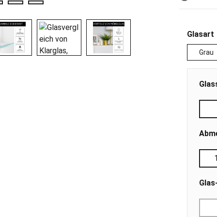
Glasart
Grau
Glas
Abme
Glas