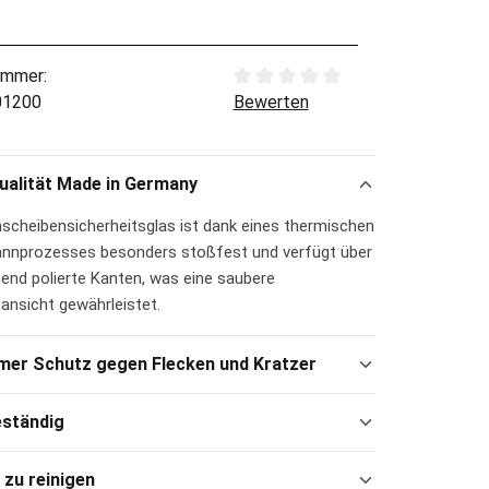
ummer:
Durchschnittliche Bewertung von
01200
Bewerten
ualität Made in Germany
nscheibensicherheitsglas ist dank eines thermischen
nnprozesses besonders stoßfest und verfügt über
end polierte Kanten, was eine saubere
ansicht gewährleistet.
mer Schutz gegen Flecken und Kratzer
eständig
 zu reinigen