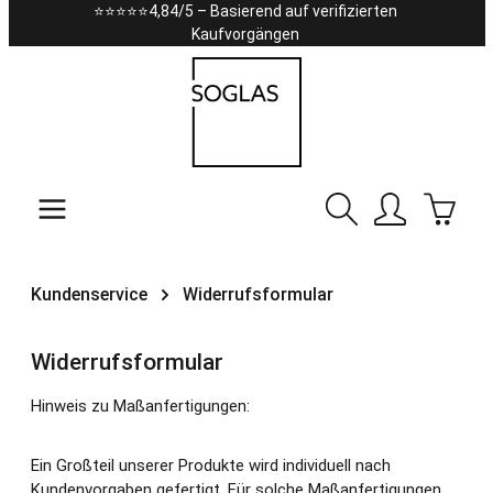
⭐⭐⭐⭐⭐4,84/5 – Basierend auf verifizierten
Zum Hauptinhalt springen
Kaufvorgängen
Warenk
Kundenservice
Widerrufsformular
Widerrufsformular
Hinweis zu Maßanfertigungen:
Ein Großteil unserer Produkte wird individuell nach
Kundenvorgaben gefertigt. Für solche Maßanfertigungen