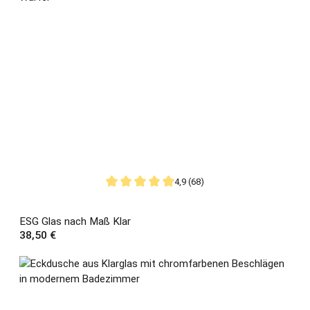
4,9 (68)
Durchschnittliche Bewertung von 4.91 von 5
ESG Glas nach Maß Klar
Regulärer Preis:
38,50 €