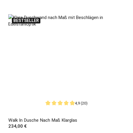
BESTSELLER
4,9 (20)
Durchschnittliche Bewertung von 4.9 von 5 S
Walk In Dusche Nach Maß Klarglas
Regulärer Preis:
234,00 €