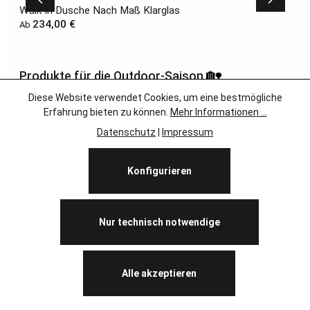
Walk In Dusche Nach Maß Klarglas
Regulärer Preis:
234,00 €
Ab
🏡
Produkte für die Outdoor-Saison
Diese Website verwendet Cookies, um eine bestmögliche
Ob Glasplatten für deinen Gartentisch exakt nach Maß oder
Erfahrung bieten zu können.
Mehr Informationen ...
einen Wind- und Sichtschutz aus hochwertigem
Datenschutz
|
Impressum
Verbundsicherheitsglas: Unsere Glaslösungen vereinen
Sicherheit und Design für unbeschwerte Momente im
Außenbereich.
Konfigurieren
Glasgeländer aus Verbundsicherheitsglas
Nur technisch notwendige
Alle akzeptieren