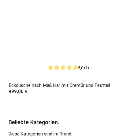
5,0 (1)
Durchschnittliche Bewertung von 5 von 5 St
Eckdusche nach Maß klar mit Drehtür und Festteil
Regulärer Preis:
999,00 €
Beliebte Kategorien.
Diese Kategorien sind im Trend.