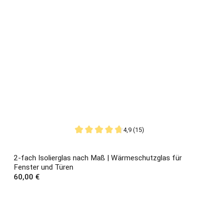
4,9 (15)
Durchschnittliche Bewertung von 4.87 von 5
2-fach Isolierglas nach Maß | Wärmeschutzglas für
Fenster und Türen
Regulärer Preis:
60,00 €