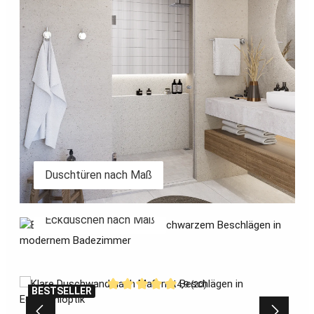
Duschtüren nach Maß
Eckduschen nach Maß
Eckduschen nach Maß
Produktgalerie überspringen
4,9 (20)
BESTSELLER
Durchschnittliche Bewertung von 4.9 von 5 S