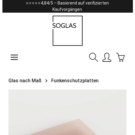
⭐⭐⭐⭐⭐4,84/5 – Basierend auf verifizierten
Zum Hauptinhalt springen
Kaufvorgängen
Warenk
Glas nach Maß
Funkenschutzplatten
Bildergalerie überspringen