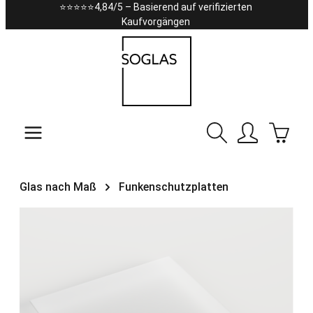
⭐⭐⭐⭐⭐4,84/5 – Basierend auf verifizierten
Zum Hauptinhalt springen
Kaufvorgängen
Warenk
Glas nach Maß
Funkenschutzplatten
Bildergalerie überspringen