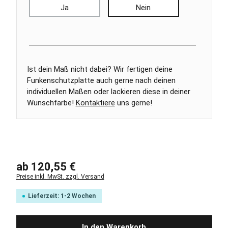
Ja
Nein
Ist dein Maß nicht dabei? Wir fertigen deine
Funkenschutzplatte auch gerne nach deinen
individuellen Maßen oder lackieren diese in deiner
Wunschfarbe!
Kontaktiere
uns gerne!
Regulärer Preis:
ab
120,55 €
Preise inkl. MwSt. zzgl. Versand
Lieferzeit: 1-2 Wochen
In den Warenkorb