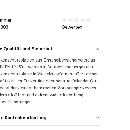
ummer:
Durchschnittliche Bewertung von
6803
Bewerten
 Qualität und Sicherheit
nkenschutzplatten aus Einscheibensicherheitsglas
IN EN 12150-1 werden in Deutschland hergestellt.
nkenschutzplatte in Viertelkreisform schützt deinen
effektiv vor Funkenflug oder herunterfallender Glut.
as ist dank eines thermischen Vorspannprozesses
ers stoßfest und extrem widerstandsfähig
ber Belastungen.
te Kantenbearbeitung