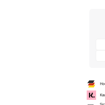
Ho
Ka
Sic