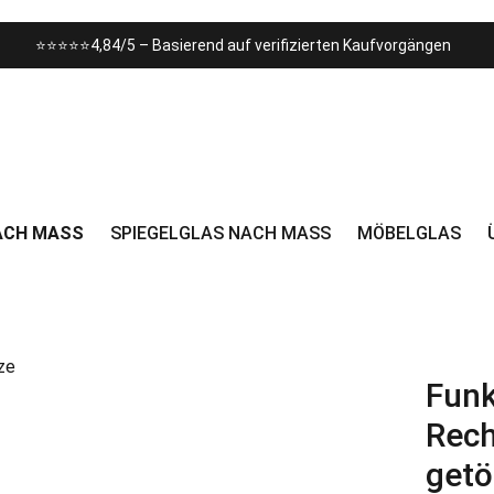
⭐⭐⭐⭐⭐4,84/5 – Basierend auf verifizierten Kaufvorgängen
CH MASS
SPIEGELGLAS NACH MASS
MÖBELGLAS
Funk
Rech
getö