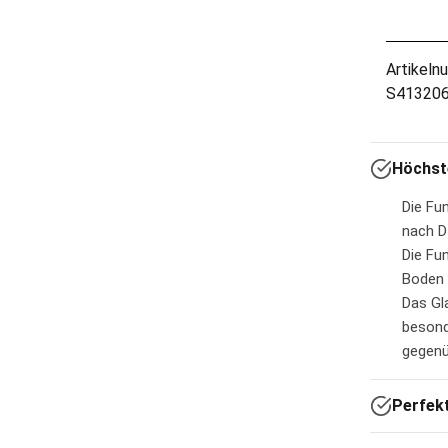
Artikeln
S41320
Höchste
Die Fu
nach D
Die Fu
Boden 
Das Gl
besond
gegenü
Perfek