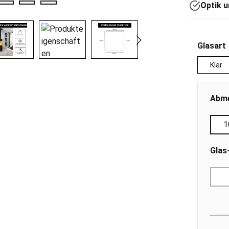
Optik u
Glasart
Klar
Abme
1
Glas