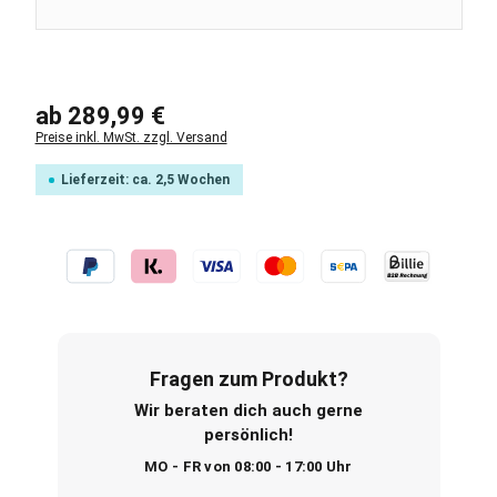
Regulärer Preis:
ab
289,99 €
Preise inkl. MwSt. zzgl. Versand
Lieferzeit: ca. 2,5 Wochen
Fragen zum Produkt?
Wir beraten dich auch gerne
persönlich!
MO - FR von 08:00 - 17:00 Uhr