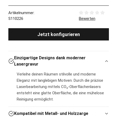
Artikelnummer:
Durchschnittliche Bew
S110226
Bewerten
Jetzt konfigurieren
Einzigartige Designs dank moderner
Lasergravur
Verleihe deinen Räumen stilvolle und moderne
Eleganz mit langlebigen Motiven. Durch die präzise
Laserbearbeitung mittels CO₂-Oberflächenlasers
entsteht eine glatte Oberfläche, die eine mühelose
Reinigung ermöglicht.
Kompatibel mit Metall- und Holzzarge