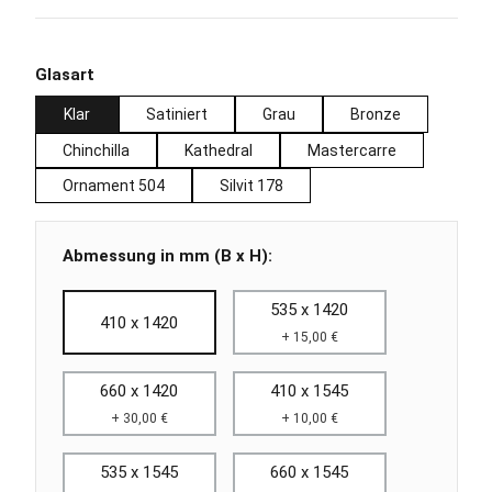
auswählen
Glasart
Klar
Satiniert
Grau
Bronze
Chinchilla
Kathedral
Mastercarre
Ornament 504
Silvit 178
Abmessung in mm (B x H):
535 x 1420
410 x 1420
+ 15,00 €
660 x 1420
410 x 1545
+ 30,00 €
+ 10,00 €
535 x 1545
660 x 1545