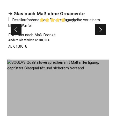
Produktgalerie überspringen
➜ Glas nach Maß ohne Ornamente
4,9 (68)
Durchschnittliche Bewertung von 4.91 von 5
ESG Glas nach Maß Bronze
Andere Glasfarben ab
38,50 €
Regulärer Preis:
61,00 €
Ab