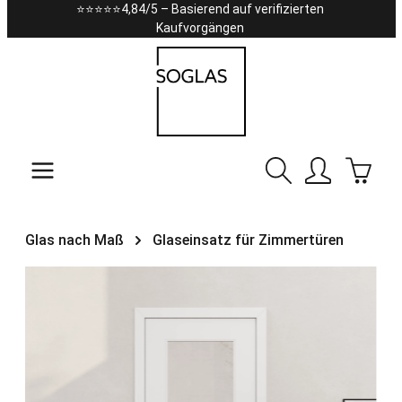
⭐⭐⭐⭐⭐4,84/5 – Basierend auf verifizierten
Zum Hauptinhalt springen
Kaufvorgängen
Warenk
Glas nach Maß
Glaseinsatz für Zimmertüren
Bildergalerie überspringen