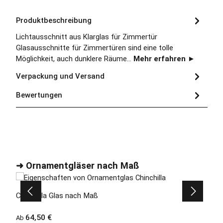
Produktbeschreibung
Lichtausschnitt aus Klarglas für Zimmertür
Glasausschnitte für Zimmertüren sind eine tolle
Möglichkeit, auch dunklere Räume…
Mehr erfahren ►
Verpackung und Versand
Bewertungen
Produktgalerie überspringen
➜ Ornamentgläser nach Maß
4,5 (2)
Durchschnittliche Bewertung von 4.5 von 5 
Chinchilla Glas nach Maß
Regulärer Preis:
64,50 €
Ab