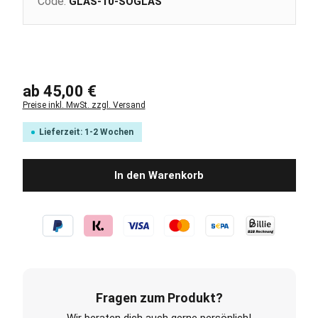
Code:
GLAS-10-SOGLAS
Regulärer Preis:
ab
45,00 €
Preise inkl. MwSt. zzgl. Versand
Lieferzeit: 1-2 Wochen
In den Warenkorb
Fragen zum Produkt?