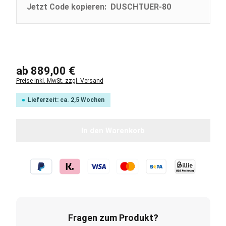
Jetzt Code kopieren: DUSCHTUER-80
Regulärer Preis:
ab
889,00 €
Preise inkl. MwSt. zzgl. Versand
Lieferzeit: ca. 2,5 Wochen
In den Warenkorb
Fragen zum Produkt?