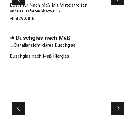
Duschtür Nach Maß Mit Mittelstreifen
Andere Glasfarben ab
629,00 €
Regulärer Preis:
829,00 €
Ab
Produktgalerie überspringen
➜ Duschglas nach Maß
Duschglas nach Maß Klarglas