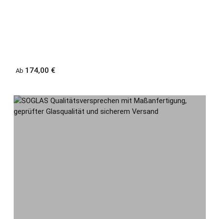
Regulärer Preis:
174,00 €
Ab